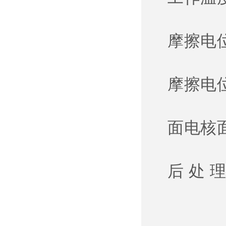
摩擦电位
摩擦电位
面电核面
后 处