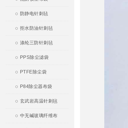
防静电针刺毡
拒水防油针刺毡
涤纶三防针刺毡
PPS除尘滤袋
PTFE除尘袋
P84除尘器布袋
玄武岩高温针刺毡
中无碱玻璃纤维布