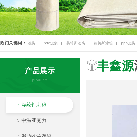
热门关键词：
滤袋
|
ptfe滤袋
|
美塔斯滤袋
|
氟美斯滤袋
|
pps滤袋
丰鑫源
产品展示
products
涤纶针刺毡
中温亚克力
混防收尘布袋