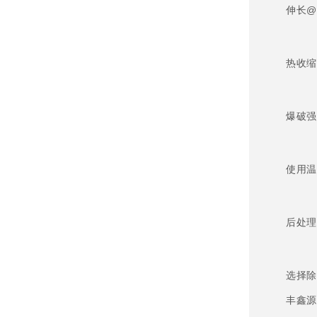
伸长@
热收缩@
爆破强度
使用温
后处理
选择除
丰鑫源