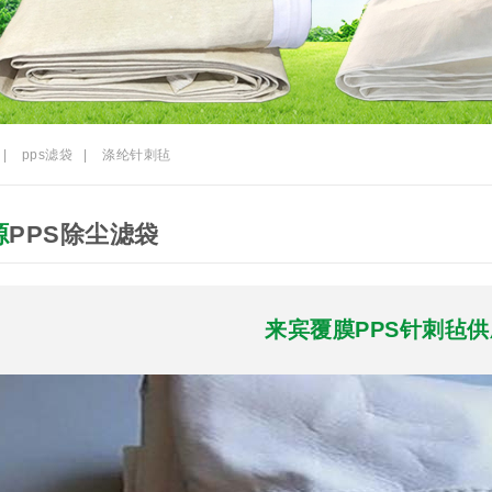
|
pps滤袋
|
涤纶针刺毡
源
PPS除尘滤袋
来宾覆膜PPS针刺毡