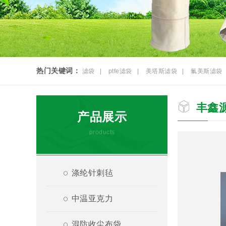
热门关键词：
滤袋
|
ptfe滤袋
|
美塔斯滤袋
|
氟美斯滤袋
丰鑫
产品展示
products
涤纶针刺毡
中温亚克力
混防收尘布袋