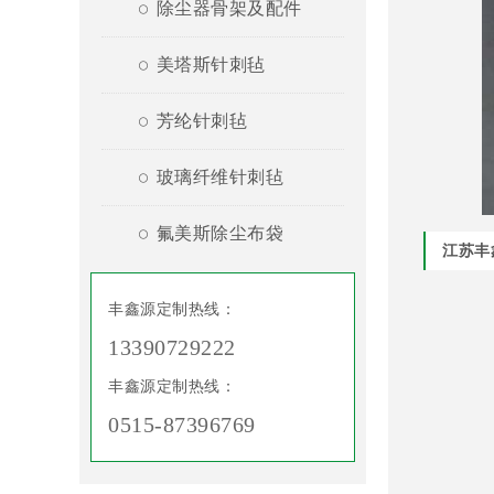
除尘器骨架及配件
美塔斯针刺毡
芳纶针刺毡
玻璃纤维针刺毡
氟美斯除尘布袋
江苏丰
丰鑫源定制热线：
13390729222
丰鑫源定制热线：
0515-87396769