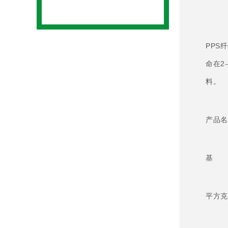
PPS
命在2
料。
产品名
基 布
平方克重