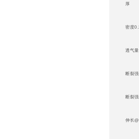
厚 度
密度0.
透气量1
断裂强度
断裂强度
伸长@