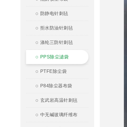
防静电针刺毡
拒水防油针刺毡
涤纶三防针刺毡
PPS除尘滤袋
PTFE除尘袋
P84除尘器布袋
玄武岩高温针刺毡
中无碱玻璃纤维布